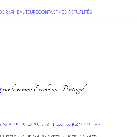
IOGRAPHIE
AUTEURE
CONTACT
MES ACTUALITÉS
#
sur le roman Escale au Portugal.
6c6cc358-92d9-4539-ab0d-48cc8d541561&g=5
n, elle a donné son avis avec plusieurs stories,