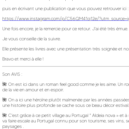
puis en écrivant une publication que vous pouvez retrouver ici :
https://www.instagram.com/p/C56QM41q12e/?utm_source=
Une fois encore, je la remercie pour ce retour. J'ai été très émue.
Je vous conseille de la suivre.
Elle présente les livres avec une présentation très soignée et nou
Bravo et merci à elle !
Son AVIS :
🌺 On est ici dans un roman feel good comme je les aime. Un 
de la vie en amour et en espoir.
🌺 On a ici une héroïne plutôt malmenée par les années passées e
une histoire plus profonde se cache sous ce beau décor estival. Ell
🌺 C'est grâce à ce petit village au Portugal " Aldeia nova » et
va faire escale au Portugal connu pour son tourisme, ses vins, s
paysages .