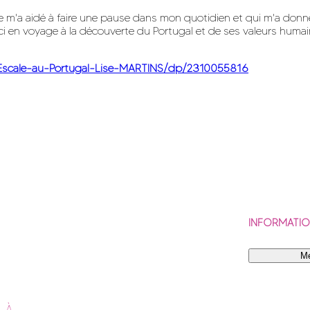
e m'a aidé à faire une pause dans mon quotidien et qui m'a donné
ne ici en voyage à la découverte du Portugal et de ses valeurs hu
/Escale-au-Portugal-Lise-MARTINS/dp/2310055816
INFORMATI
Me
. À