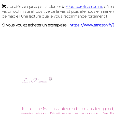
🌺 J'ai été conquise par la plume de
@auteure.lisemartins
où ell
vision optimiste et positive de la vie. Et puis elle nous emmè
de magie ! Une lecture que je vous recommande fortement !
Si vous voulez acheter un exemplaire :
https://www.amazon.fr
Je suis Lise Martins, auteure de romans feel good,
passionnée par l’écriture autant que par ma famille