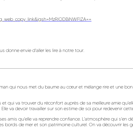
ig_web_copy_link&igsh=MzRlODBiNWFlZA==
s donne envie d'aller les lire à notre tour.
roman qui nous met du baume au cœur et mélange rire et une bo
t qui va trouver du réconfort auprès de sa meilleure amie qu'elle
e va devoir travailler sur son estime de soi pour redevenir cette fi
 à ses amis qu'elle va reprendre confiance. L'atmosphère qui s'en 
es bords de mer et son patrimoine culturel. On va découvrir les g