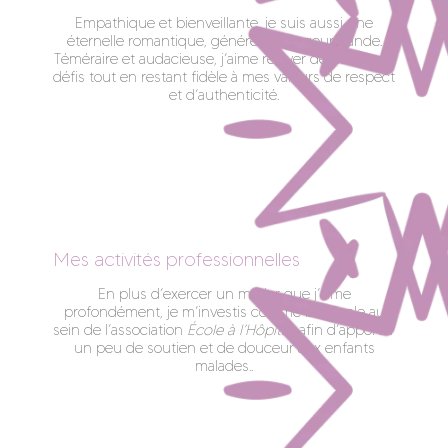
Empathique et bienveillante, je suis aussi une
éternelle romantique, généreuse et gourmande.
Téméraire et audacieuse, j’aime relever de nouveaux
défis tout en restant fidèle à mes valeurs de respect
et d’authenticité.
Mes activités professionnelles
En plus d’exercer un métier que j’aime
profondément, je m’investis comme bénévole au
sein de l’association
École à l’Hôpital
, afin d’apporter
un peu de soutien et de douceur aux enfants
malades..