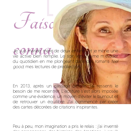
Faisons
connaissance...
Je suis mariée, mère de deux enfants, et je mène une
vie active bien remplie. Le soir venu, j’aime m’évader
du quotidien en me plongeant dans des romans
feel
good
, mes lectures de prédilection.
En 2013, après un passage difficile, j’ai ressenti le
besoin de me recentrer. L’écriture s’est alors imposée
comme une évidence, un moyen d’éviter le burnout et
de retrouver un équilibre. J’ai commencé par créer
des cartes décorées de citations inspirantes.
Peu à peu, mon imagination a pris le relais : j’ai inventé