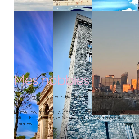
Mes hobbies
J’apprécie les promenades dans la nature avec mon
chien.
J’aime nourrir ma curiosité à travers les sorties
culturelles : théâtre, concerts, expositions, rencontres
littéraires.